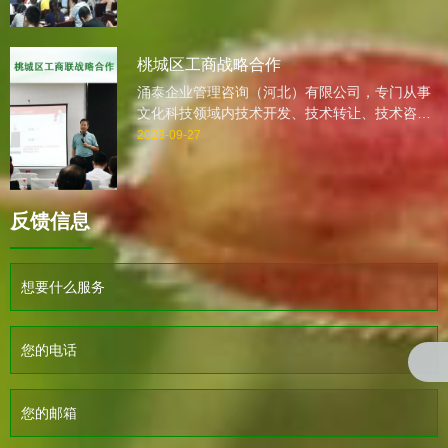
2005年创业以来，我公司一直本着感恩，诚信，
全力以赴的服务理念，抱着深深地责任感，一步
一个脚印地走过。
桃城区工商战略合作
涌泰企业管理咨询（河北）有限公司，专门从事
文化科技领域内技术开发、技术转让、技术咨
询、技术服务、企业培训、认证、企业咨询,企业
2023-09-27
诊断,会展服务、营销策划的专业咨询公司。自
2005年创业以来，我公司一直本着感恩，诚信，
全力以赴的服务理念，抱着深深地责任感，一步
反馈信息
一个脚印地走过。