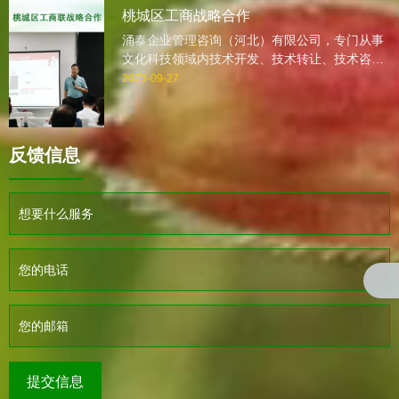
一个脚印地走过。
桃城区工商战略合作
涌泰企业管理咨询（河北）有限公司，专门从事
文化科技领域内技术开发、技术转让、技术咨
询、技术服务、企业培训、认证、企业咨询,企业
2023-09-27
诊断,会展服务、营销策划的专业咨询公司。自
2005年创业以来，我公司一直本着感恩，诚信，
全力以赴的服务理念，抱着深深地责任感，一步
反馈信息
一个脚印地走过。
提交信息